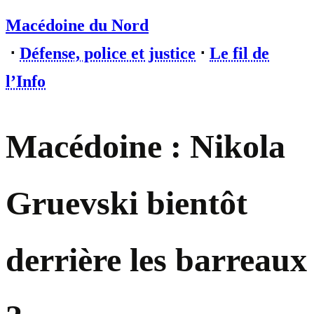
Macédoine du Nord
⋅
Défense, police et justice
⋅
Le fil de
l’Info
Macédoine : Nikola
Gruevski bientôt
derrière les barreaux