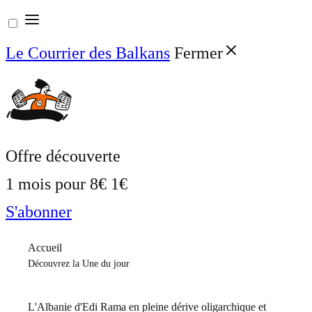
Aller
au
Le Courrier des Balkans
Fermer
contenu
Offre découverte
1 mois pour
8€
1€
S'abonner
Accueil
Découvrez la Une du jour
L'Albanie d'Edi Rama en pleine dérive oligarchique et