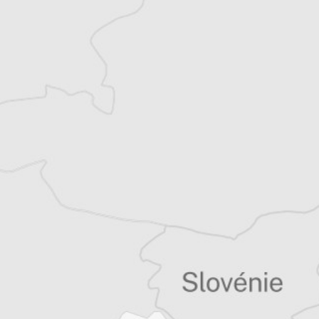
Jaklina Naumovski
Notre correspondante à
Skopje