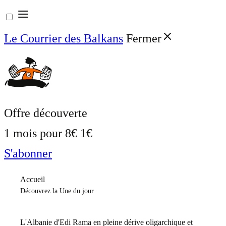
Aller
au
Le Courrier des Balkans
Fermer
contenu
Offre découverte
1 mois pour
8€
1€
S'abonner
Accueil
Découvrez la Une du jour
L'Albanie d'Edi Rama en pleine dérive oligarchique et