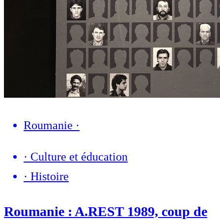
Roumanie
·
·
Culture et éducation
·
Histoire
Roumanie : A.REST 1989, coup de