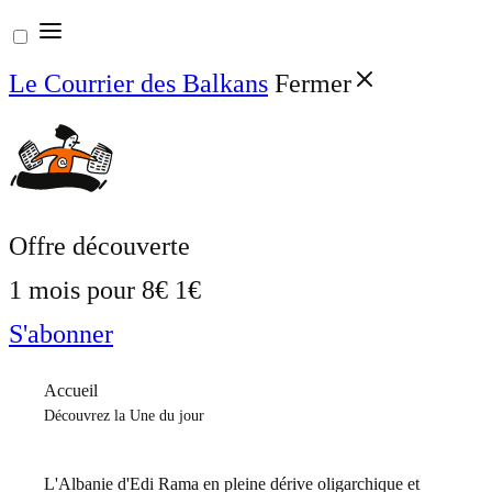
Aller
au
Le Courrier des Balkans
Fermer
contenu
Offre découverte
1 mois pour
8€
1€
S'abonner
Accueil
Découvrez la Une du jour
L'Albanie d'Edi Rama en pleine dérive oligarchique et