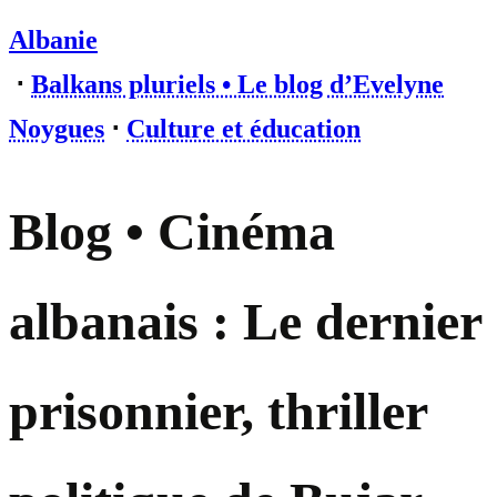
Albanie
⋅
Balkans pluriels • Le blog d’Evelyne
Noygues
⋅
Culture et éducation
Blog • Cinéma
albanais : Le dernier
prisonnier, thriller