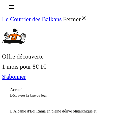
Aller
au
Le Courrier des Balkans
Fermer
contenu
Offre découverte
1 mois pour
8€
1€
S'abonner
Accueil
Découvrez la Une du jour
L'Albanie d'Edi Rama en pleine dérive oligarchique et