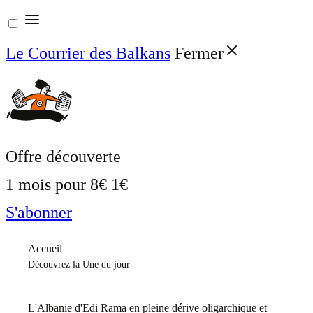
Aller
au
Le Courrier des Balkans
Fermer
contenu
Offre découverte
1 mois pour
8€
1€
S'abonner
Accueil
Découvrez la Une du jour
L'Albanie d'Edi Rama en pleine dérive oligarchique et