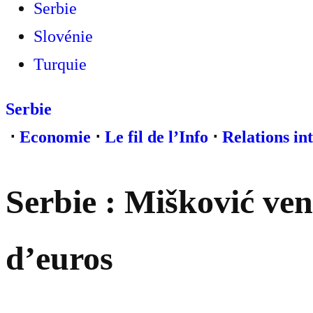
Serbie
Slovénie
Turquie
Serbie
⋅
Economie
⋅
Le fil de l’Info
⋅
Relations in
Serbie : Mišković ve
d’euros