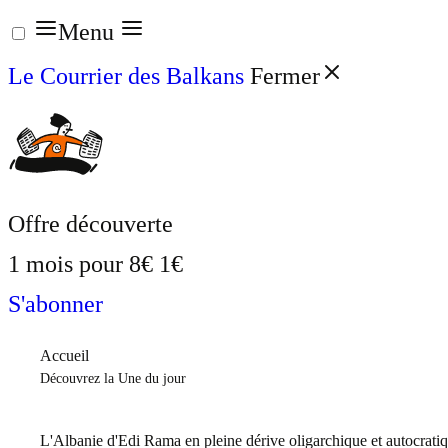
Aller
Menu
au
Le Courrier des Balkans
Fermer
contenu
Offre découverte
1 mois pour
8€
1€
S'abonner
Accueil
Découvrez la Une du jour
L'Albanie d'Edi Rama en pleine dérive oligarchique et autocrati