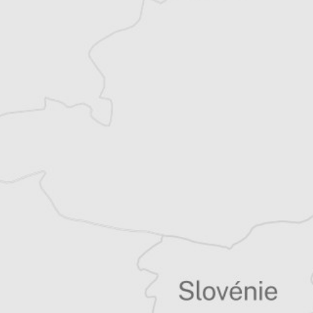
Alexandre Billette
Traducteur⋅rice
Tous nos articles de Vreme (Serbie)