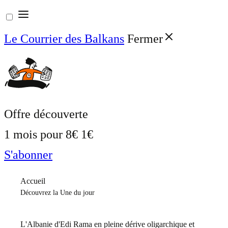
Aller
au
Le Courrier des Balkans
Fermer
contenu
Offre découverte
1 mois pour
8€
1€
S'abonner
Accueil
Découvrez la Une du jour
L'Albanie d'Edi Rama en pleine dérive oligarchique et