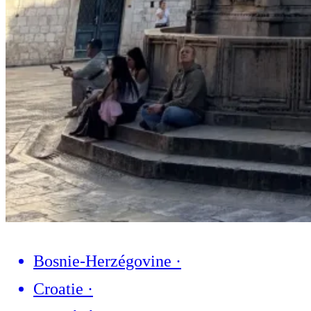
Bosnie-Herzégovine
·
Croatie
·