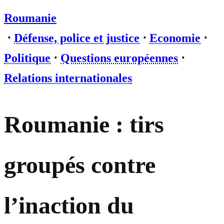
Roumanie
⋅
Défense, police et justice
⋅
Economie
⋅
Politique
⋅
Questions européennes
⋅
Relations internationales
Roumanie : tirs
groupés contre
l’inaction du