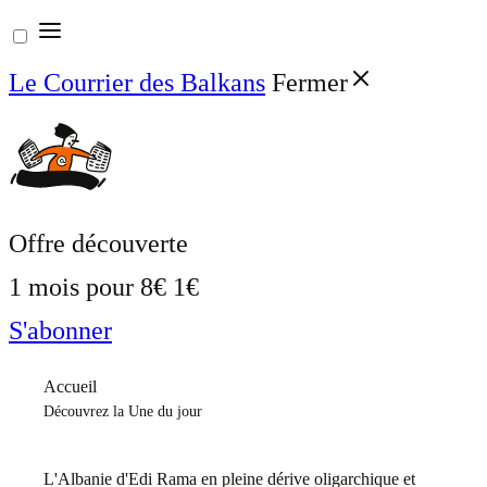
Aller
au
Le Courrier des Balkans
Fermer
contenu
Offre découverte
1 mois pour
8€
1€
S'abonner
Accueil
Découvrez la Une du jour
L'Albanie d'Edi Rama en pleine dérive oligarchique et