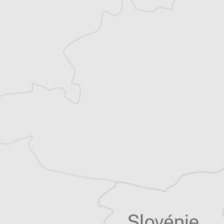
Alexandre Billette
Traducteur⋅rice
Tous nos articles de Ziua