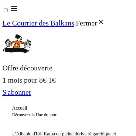
Aller
au
Le Courrier des Balkans
Fermer
contenu
Offre découverte
1 mois pour
8€
1€
S'abonner
Accueil
Découvrez la Une du jour
L'Albanie d'Edi Rama en pleine dérive oligarchique et