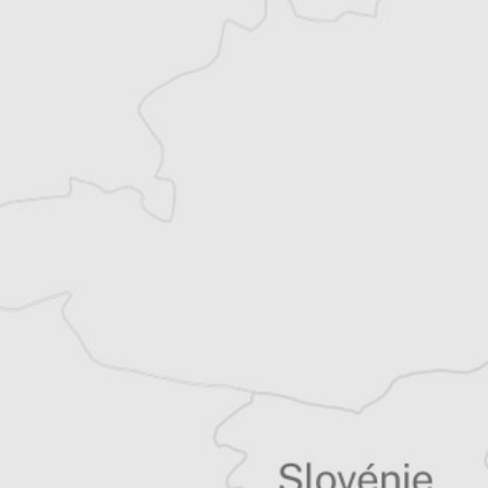
le premier mois puis 8€ par mois
Je m'abonne
Résiliable à tout moment en quelques clics
Un journal 100% indépendant
Accédez à des fonctionnalités
exclusives
Explorez +10 ans d’archives sur les
Balkans