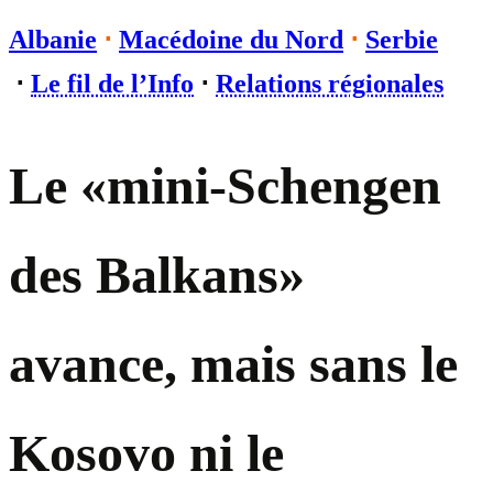
Albanie
⋅
Macédoine du Nord
⋅
Serbie
⋅
Le fil de l’Info
⋅
Relations régionales
Le «mini-Schengen
des Balkans»
avance, mais sans le
Kosovo ni le