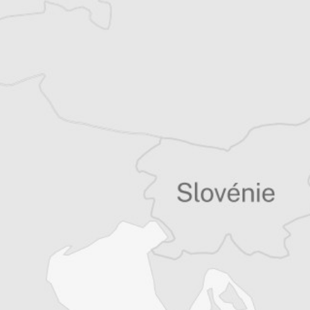
Simon Rico
Auteur⋅rice