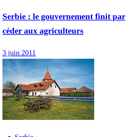
Serbie : le gouvernement finit par
céder aux agriculteurs
3 juin 2011
Serbie
·