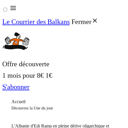
Aller
au
Le Courrier des Balkans
Fermer
contenu
Offre découverte
1 mois pour
8€
1€
S'abonner
Accueil
Découvrez la Une du jour
L'Albanie d'Edi Rama en pleine dérive oligarchique et