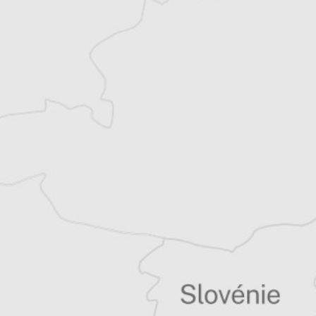
Laetitia Moreni
Notre correspondante à Zagreb