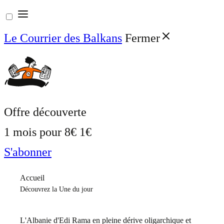
Aller
au
Le Courrier des Balkans
Fermer
contenu
Offre découverte
1 mois pour
8€
1€
S'abonner
Accueil
Découvrez la Une du jour
L'Albanie d'Edi Rama en pleine dérive oligarchique et