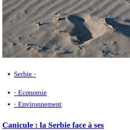
Serbie
·
·
Economie
·
Environnement
Canicule : la Serbie face à ses