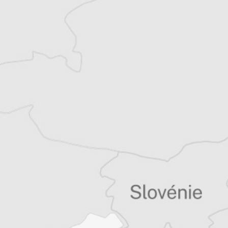
Julie Quetier
Traducteur⋅rice
Courrier des Balkans
Courrier des Balkans
Tous nos articles de BIRN