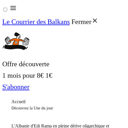
Aller
au
Le Courrier des Balkans
Fermer
contenu
Offre découverte
1 mois pour
8€
1€
S'abonner
Accueil
Découvrez la Une du jour
L'Albanie d'Edi Rama en pleine dérive oligarchique et