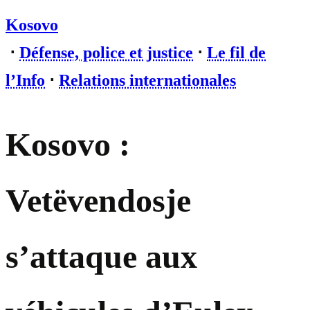
Kosovo
⋅
Défense, police et justice
⋅
Le fil de
l’Info
⋅
Relations internationales
Kosovo :
Vetëvendosje
s’attaque aux