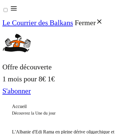
Aller
au
Le Courrier des Balkans
Fermer
contenu
Offre découverte
1 mois pour
8€
1€
S'abonner
Accueil
Découvrez la Une du jour
L'Albanie d'Edi Rama en pleine dérive oligarchique et