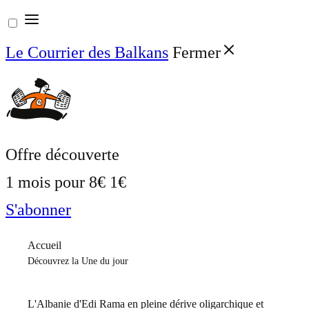
Aller
au
Le Courrier des Balkans
Fermer
contenu
Offre découverte
1 mois pour
8€
1€
S'abonner
Accueil
Découvrez la Une du jour
L'Albanie d'Edi Rama en pleine dérive oligarchique et