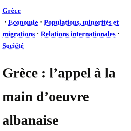
Grèce
⋅
Economie
⋅
Populations, minorités et
migrations
⋅
Relations internationales
⋅
Société
Grèce : l’appel à la
main d’oeuvre
albanaise