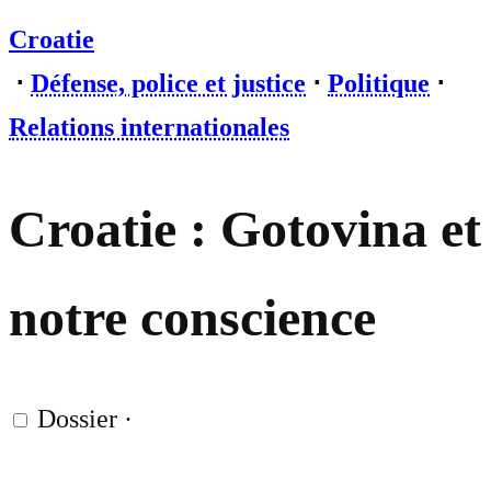
Croatie
⋅
Défense, police et justice
⋅
Politique
⋅
Relations internationales
Croatie : Gotovina et
notre conscience
Dossier
·