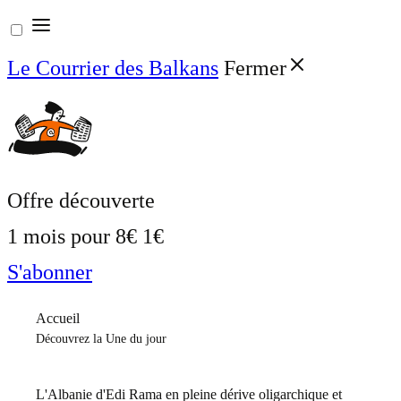
Aller
au
Le Courrier des Balkans
Fermer
contenu
Offre découverte
1 mois pour
8€
1€
S'abonner
Accueil
Découvrez la Une du jour
L'Albanie d'Edi Rama en pleine dérive oligarchique et