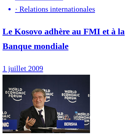
·
Relations internationales
Le Kosovo adhère au FMI et à la
Banque mondiale
1 juillet 2009