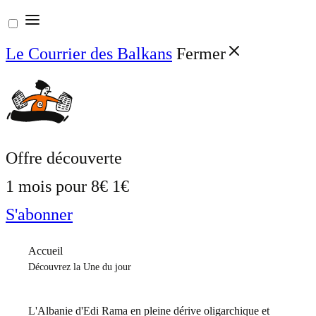
Aller
au
Le Courrier des Balkans
Fermer
contenu
Offre découverte
1 mois pour
8€
1€
S'abonner
Accueil
Découvrez la Une du jour
L'Albanie d'Edi Rama en pleine dérive oligarchique et