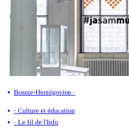
Bosnie-Herzégovine
·
·
Culture et éducation
·
Le fil de l'Info