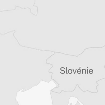
Rodolfo Toè
Notre correspondant à Sarajevo