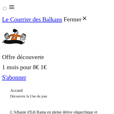
Aller
au
Le Courrier des Balkans
Fermer
contenu
Offre découverte
1 mois pour
8€
1€
S'abonner
Accueil
Découvrez la Une du jour
L'Albanie d'Edi Rama en pleine dérive oligarchique et