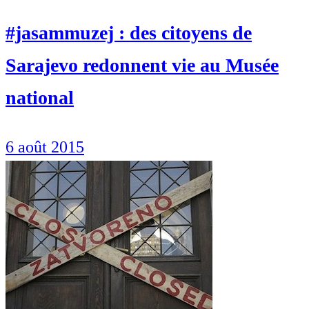
#jasammuzej : des citoyens de
Sarajevo redonnent vie au Musée
national
6 août 2015