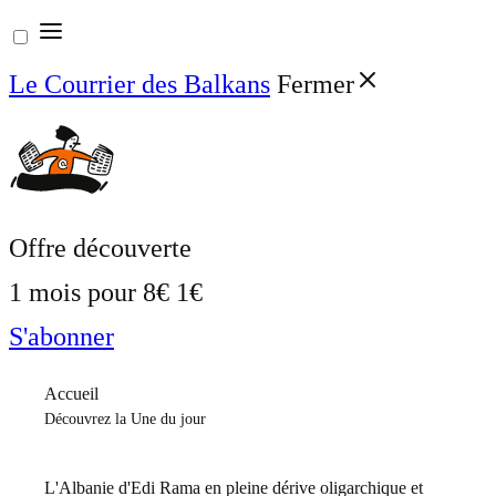
Aller
au
Le Courrier des Balkans
Fermer
contenu
Offre découverte
1 mois pour
8€
1€
S'abonner
Accueil
Découvrez la Une du jour
L'Albanie d'Edi Rama en pleine dérive oligarchique et