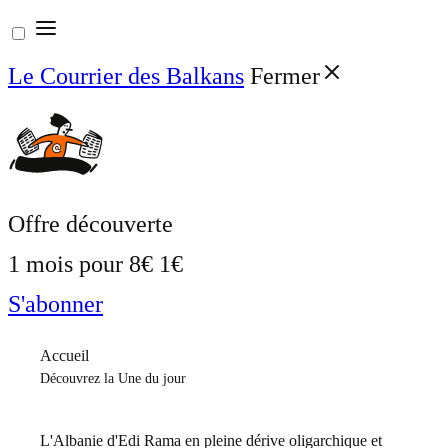
Aller
au
Le Courrier des Balkans
Fermer
contenu
Offre découverte
1 mois pour
8€
1€
S'abonner
Accueil
Découvrez la Une du jour
L'Albanie d'Edi Rama en pleine dérive oligarchique et