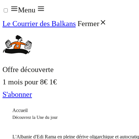
Aller
Menu
au
Le Courrier des Balkans
Fermer
contenu
Offre découverte
1 mois pour
8€
1€
S'abonner
Accueil
Découvrez la Une du jour
L'Albanie d'Edi Rama en pleine dérive oligarchique et autocrati