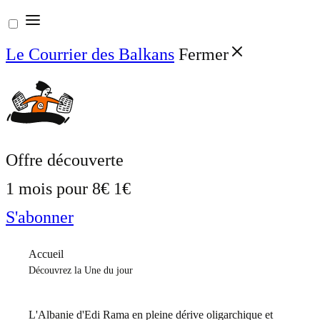
Aller
au
Le Courrier des Balkans
Fermer
contenu
Offre découverte
1 mois pour
8€
1€
S'abonner
Accueil
Découvrez la Une du jour
L'Albanie d'Edi Rama en pleine dérive oligarchique et