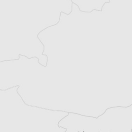
Anna Marquer-Passicot
Traducteur⋅rice
Tous nos articles de Adevarul