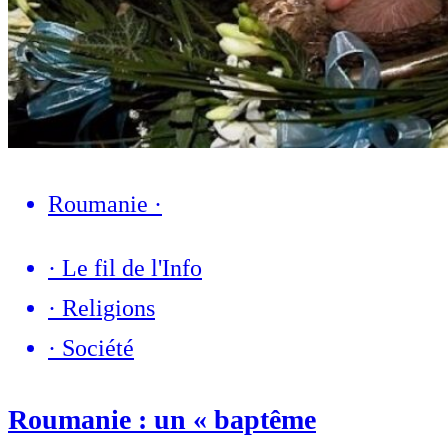
Roumanie
·
·
Le fil de l'Info
·
Religions
·
Société
Roumanie : un « baptême