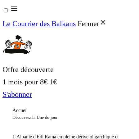
Aller
au
Le Courrier des Balkans
Fermer
contenu
Offre découverte
1 mois pour
8€
1€
S'abonner
Accueil
Découvrez la Une du jour
L'Albanie d'Edi Rama en pleine dérive oligarchique et