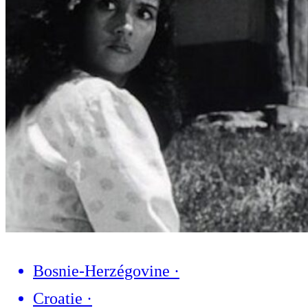
Bosnie-Herzégovine
·
Croatie
·