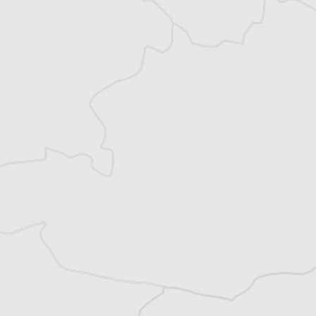
Vous avez déjà un compte ?
Se connecter
Chloé Billon
Traducteur⋅rice
Tous nos articles de Novosti