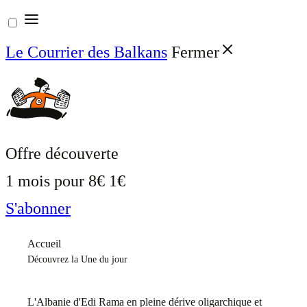
Aller
au
Le Courrier des Balkans
Fermer
contenu
Offre découverte
1 mois pour
8€
1€
S'abonner
Accueil
Découvrez la Une du jour
L'Albanie d'Edi Rama en pleine dérive oligarchique et