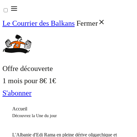
Aller
au
Le Courrier des Balkans
Fermer
contenu
Offre découverte
1 mois pour
8€
1€
S'abonner
Accueil
Découvrez la Une du jour
L'Albanie d'Edi Rama en pleine dérive oligarchique et