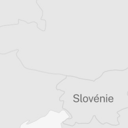
Persa Aligrudic
Correspondance particulière
Tous nos articles de Vijesti