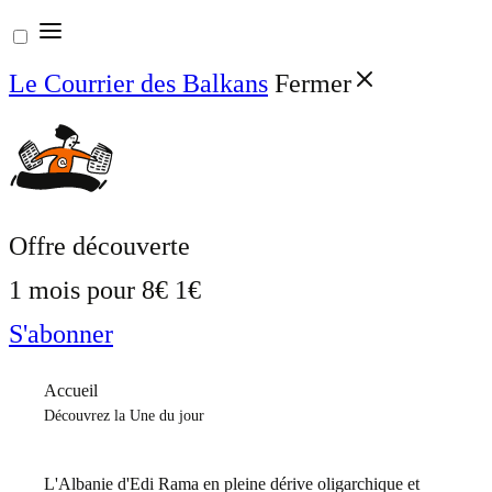
Aller
au
Le Courrier des Balkans
Fermer
contenu
Offre découverte
1 mois pour
8€
1€
S'abonner
Accueil
Découvrez la Une du jour
L'Albanie d'Edi Rama en pleine dérive oligarchique et