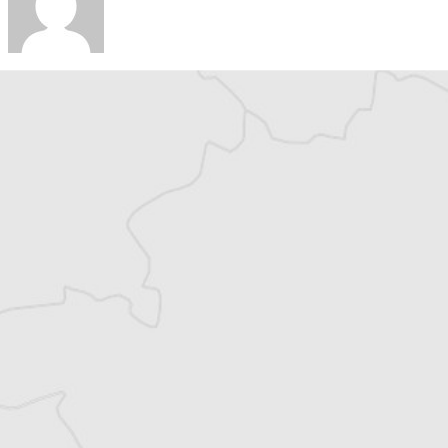
Persa Aligrudic
Traducteur⋅rice
Tous nos articles de Radio Slobodna Evropa