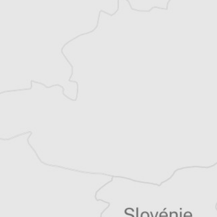
Florentin
Auteur⋅rice
Tous nos articles de Courrier d'Europe
centrale