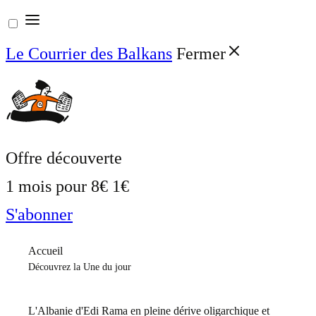
Aller
au
Le Courrier des Balkans
Fermer
contenu
Offre découverte
1 mois pour
8€
1€
S'abonner
Accueil
Découvrez la Une du jour
L'Albanie d'Edi Rama en pleine dérive oligarchique et