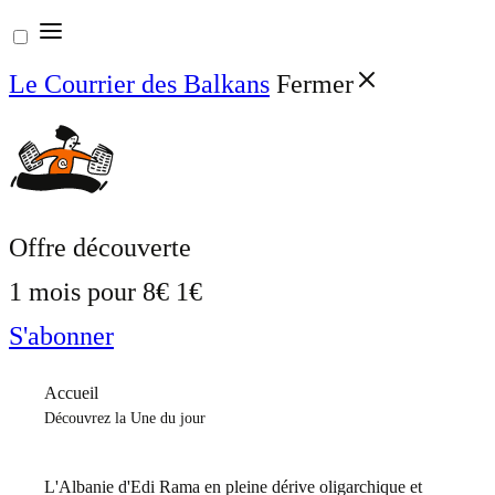
Aller
au
Le Courrier des Balkans
Fermer
contenu
Offre découverte
1 mois pour
8€
1€
S'abonner
Accueil
Découvrez la Une du jour
L'Albanie d'Edi Rama en pleine dérive oligarchique et