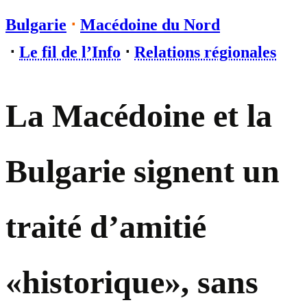
Bulgarie
⋅
Macédoine du Nord
⋅
Le fil de l’Info
⋅
Relations régionales
La Macédoine et la
Bulgarie signent un
traité d’amitié
«historique», sans