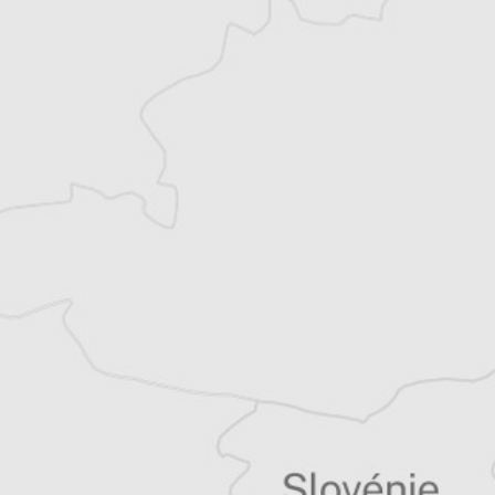
Résiliable à tout moment en quelques clics
Un journal 100% indépendant
Accédez à des fonctionnalités
exclusives
Explorez +10 ans d’archives sur les
Balkans
Vous avez déjà un compte ?
Se connecter