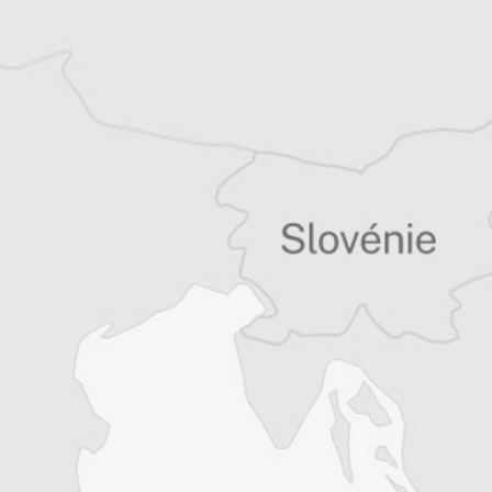
Nerimane Kamberi
Auteur⋅rice
Tous nos articles de Danas