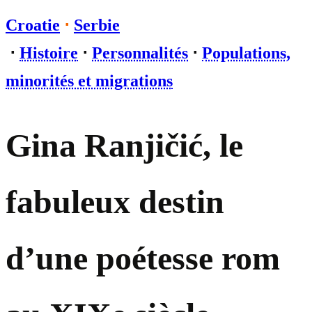
Croatie
⋅
Serbie
⋅
Histoire
⋅
Personnalités
⋅
Populations,
minorités et migrations
Gina Ranjičić, le
fabuleux destin
d’une poétesse rom