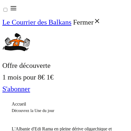
Aller
au
Le Courrier des Balkans
Fermer
contenu
Offre découverte
1 mois pour
8€
1€
S'abonner
Accueil
Découvrez la Une du jour
L'Albanie d'Edi Rama en pleine dérive oligarchique et