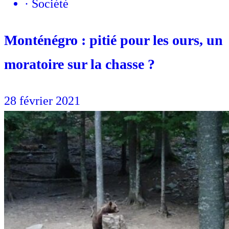
·
Société
Monténégro : pitié pour les ours, un
moratoire sur la chasse ?
28 février 2021