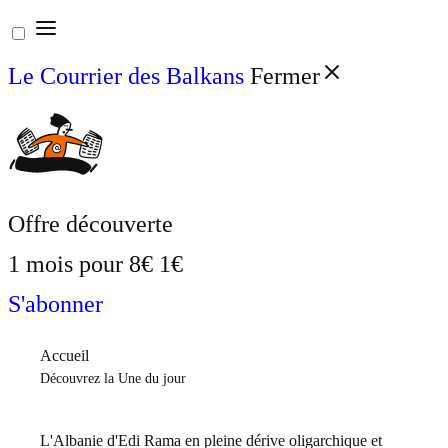
Aller
au
Le Courrier des Balkans
Fermer
contenu
Offre découverte
1 mois pour
8€
1€
S'abonner
Accueil
Découvrez la Une du jour
L'Albanie d'Edi Rama en pleine dérive oligarchique et