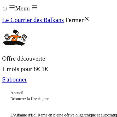
Aller
Menu
au
Le Courrier des Balkans
Fermer
contenu
Offre découverte
1 mois pour
8€
1€
S'abonner
Accueil
Découvrez la Une du jour
L'Albanie d'Edi Rama en pleine dérive oligarchique et autocrati