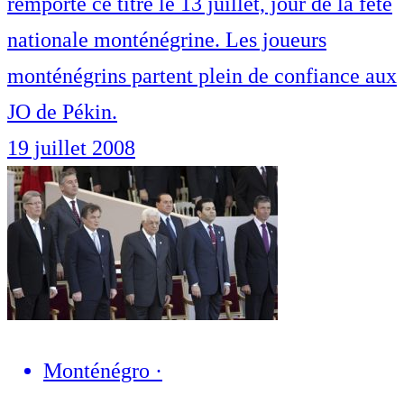
remporté ce titre le 13 juillet, jour de la fête
nationale monténégrine. Les joueurs
monténégrins partent plein de confiance aux
JO de Pékin.
19 juillet 2008
Monténégro
·