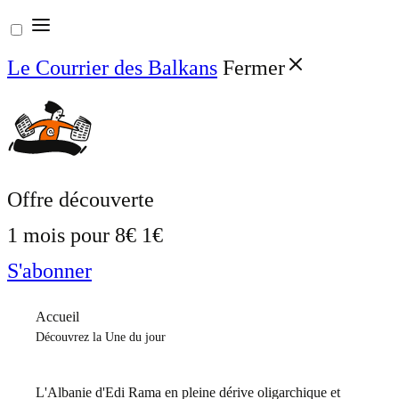
Aller
au
Le Courrier des Balkans
Fermer
contenu
Offre découverte
1 mois pour
8€
1€
S'abonner
Accueil
Découvrez la Une du jour
L'Albanie d'Edi Rama en pleine dérive oligarchique et