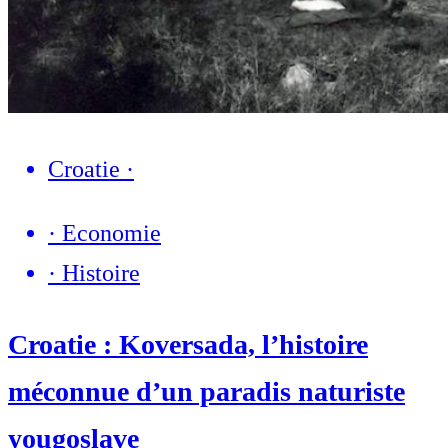
Croatie
·
·
Economie
·
Histoire
Croatie : Koversada, l’histoire
méconnue d’un paradis naturiste
yougoslave