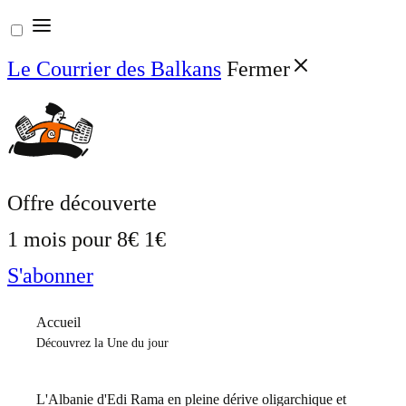
Aller
au
Le Courrier des Balkans
Fermer
contenu
Offre découverte
1 mois pour
8€
1€
S'abonner
Accueil
Découvrez la Une du jour
L'Albanie d'Edi Rama en pleine dérive oligarchique et