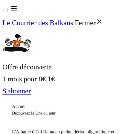
Aller
au
Le Courrier des Balkans
Fermer
contenu
Offre découverte
1 mois pour
8€
1€
S'abonner
Accueil
Découvrez la Une du jour
L'Albanie d'Edi Rama en pleine dérive oligarchique et