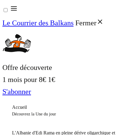
Aller
au
Le Courrier des Balkans
Fermer
contenu
Offre découverte
1 mois pour
8€
1€
S'abonner
Accueil
Découvrez la Une du jour
L'Albanie d'Edi Rama en pleine dérive oligarchique et