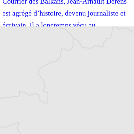
Courrier des Balkans, Jean-Arnault Dérens
est agrégé d’histoire, devenu journaliste et
écrivain. Il a longtemps vécu au
Monténégro, en Serbie puis en Macédoine
et partage désormais son temps entre la
Bretagne et les Balkans. Il est l’auteur d’une
quinzaine de livres sur la région, essais ou
récits de voyage.
Tous nos articles de BIRN