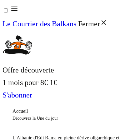
Aller
au
Le Courrier des Balkans
Fermer
contenu
Offre découverte
1 mois pour
8€
1€
S'abonner
Accueil
Découvrez la Une du jour
L'Albanie d'Edi Rama en pleine dérive oligarchique et