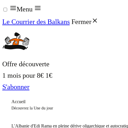
Aller
Menu
au
Le Courrier des Balkans
Fermer
contenu
Offre découverte
1 mois pour
8€
1€
S'abonner
Accueil
Découvrez la Une du jour
L'Albanie d'Edi Rama en pleine dérive oligarchique et autocrati