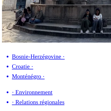
Bosnie-Herzégovine
·
Croatie
·
Monténégro
·
·
Environnement
·
Relations régionales