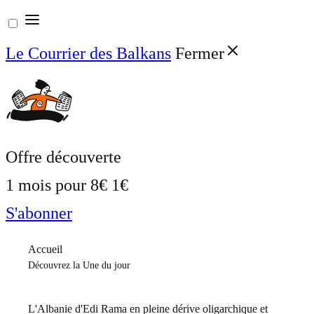
Aller
au
Le Courrier des Balkans
Fermer
contenu
Offre découverte
1 mois pour
8€
1€
S'abonner
Accueil
Découvrez la Une du jour
L'Albanie d'Edi Rama en pleine dérive oligarchique et