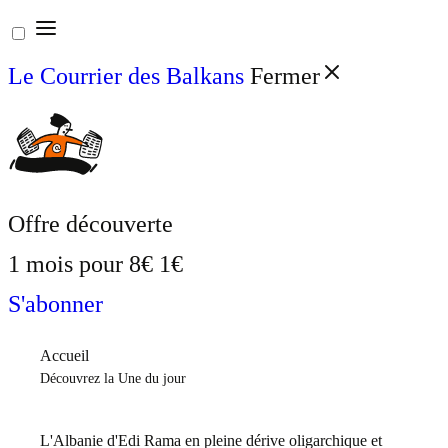
Aller
au
Le Courrier des Balkans
Fermer
contenu
Offre découverte
1 mois pour
8€
1€
S'abonner
Accueil
Découvrez la Une du jour
L'Albanie d'Edi Rama en pleine dérive oligarchique et