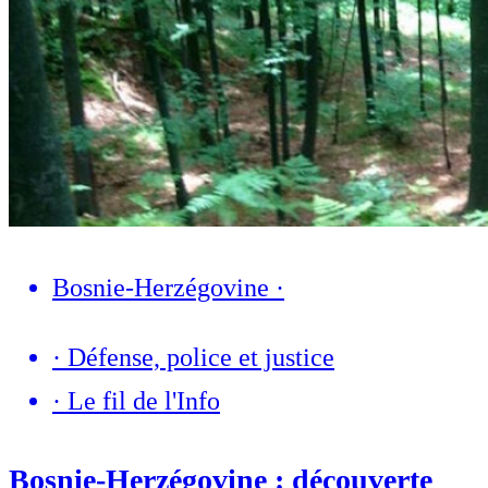
Bosnie-Herzégovine
·
·
Défense, police et justice
·
Le fil de l'Info
Bosnie-Herzégovine : découverte