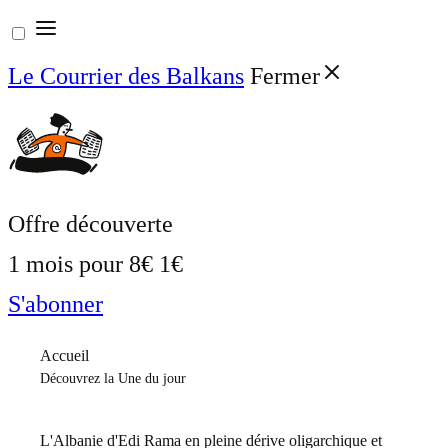
Aller
au
Le Courrier des Balkans
Fermer
contenu
Offre découverte
1 mois pour
8€
1€
S'abonner
Accueil
Découvrez la Une du jour
L'Albanie d'Edi Rama en pleine dérive oligarchique et