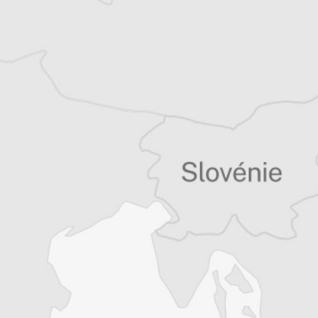
Persa Aligrudic
Traducteur⋅rice
Tous nos articles de B 92