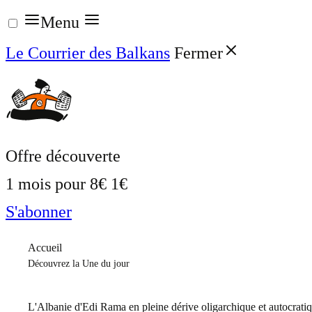
Aller
Menu
au
Le Courrier des Balkans
Fermer
contenu
Offre découverte
1 mois pour
8€
1€
S'abonner
Accueil
Découvrez la Une du jour
L'Albanie d'Edi Rama en pleine dérive oligarchique et autocrati