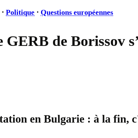
⋅
Politique
⋅
Questions européennes
 GERB de Borissov s’e
tation en Bulgarie : à la fin,