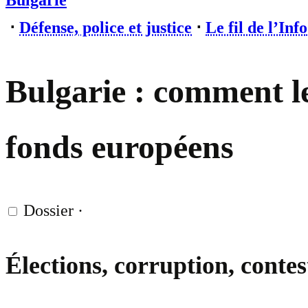
Bulgarie
⋅
Défense, police et justice
⋅
Le fil de l’Info
Bulgarie : comment le
fonds européens
Dossier
·
Élections, corruption, contes