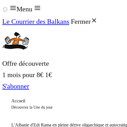
Aller
Menu
au
Le Courrier des Balkans
Fermer
contenu
Offre découverte
1 mois pour
8€
1€
S'abonner
Accueil
Découvrez la Une du jour
L'Albanie d'Edi Rama en pleine dérive oligarchique et autocrati