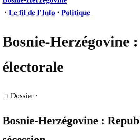
Bosnie-Herzégovine
⋅
Le fil de l’Info
⋅
Politique
Bosnie-Herzégovine : 
électorale
Dossier
·
Bosnie-Herzégovine : Republik
sécession