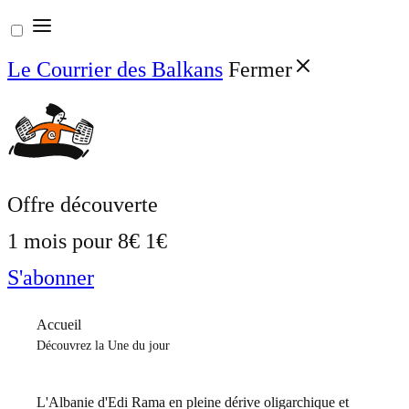
Aller
au
Le Courrier des Balkans
Fermer
contenu
Offre découverte
1 mois pour
8€
1€
S'abonner
Accueil
Découvrez la Une du jour
L'Albanie d'Edi Rama en pleine dérive oligarchique et