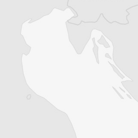
Le village de Kaçanik i Vjetër, au Kosovo
(février 2016)
© Laurent Geslin / CdB
Comme en 2012, une importante vague de
froid s’est abattue sur l’Europe du Sud-Est,
faisant tomber le mercure bien en dessous
de -20°. Des victimes sont déjà à déplorer,
notamment parmi les réfugiés qui tentent de