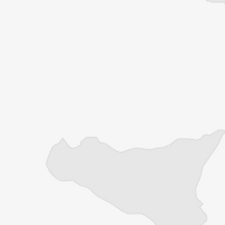
1€
le premier mois puis 8€ par mois
Je m'abonne
Résiliable à tout moment en quelques clics
Un journal 100% indépendant
Accédez à des fonctionnalités
exclusives
Explorez +10 ans d’archives sur les
Balkans