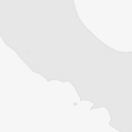
rejoindre l’Europe par la « route des
Balkans . . .
Cet article est réservé aux abonné⋅es
(Re)devenez abonné⋅e pour lire la suite
Découvrez tous les contenus du Courrier des
Balkans.
Offre découverte