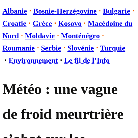
Albanie
⋅
Bosnie-Herzégovine
⋅
Bulgarie
⋅
Croatie
⋅
Grèce
⋅
Kosovo
⋅
Macédoine du
Nord
⋅
Moldavie
⋅
Monténégro
⋅
Roumanie
⋅
Serbie
⋅
Slovénie
⋅
Turquie
⋅
Environnement
⋅
Le fil de l’Info
Météo : une vague
de froid meurtrière