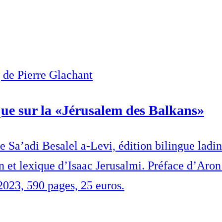
g de Pierre Glachant
ue sur la «Jérusalem des Balkans»
 Sa’adi Besalel a-Levi, édition bilingue ladi
n et lexique d’Isaac Jerusalmi. Préface d’Aro
2023, 590 pages, 25 euros.