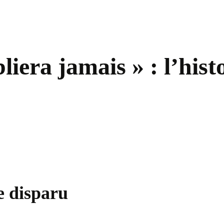
liera jamais » : l’hist
e disparu