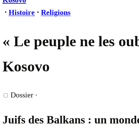
Kosovo
⋅
Histoire
⋅
Religions
« Le peuple ne les oub
Kosovo
Dossier
·
Juifs des Balkans : un mond