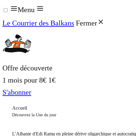
Aller
Menu
au
Le Courrier des Balkans
Fermer
contenu
Offre découverte
1 mois pour
8€
1€
S'abonner
Accueil
Découvrez la Une du jour
L'Albanie d'Edi Rama en pleine dérive oligarchique et autocrati