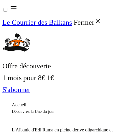
Aller
au
Le Courrier des Balkans
Fermer
contenu
Offre découverte
1 mois pour
8€
1€
S'abonner
Accueil
Découvrez la Une du jour
L'Albanie d'Edi Rama en pleine dérive oligarchique et