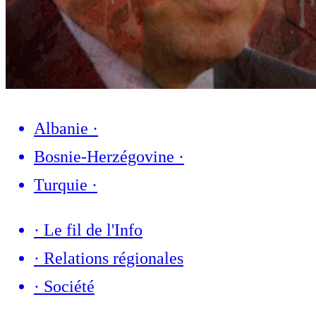
Albanie
·
Bosnie-Herzégovine
·
Turquie
·
·
Le fil de l'Info
·
Relations régionales
·
Société