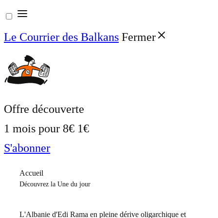
Aller
au
Le Courrier des Balkans
Fermer
contenu
Offre découverte
1 mois pour
8€
1€
S'abonner
Accueil
Découvrez la Une du jour
L'Albanie d'Edi Rama en pleine dérive oligarchique et