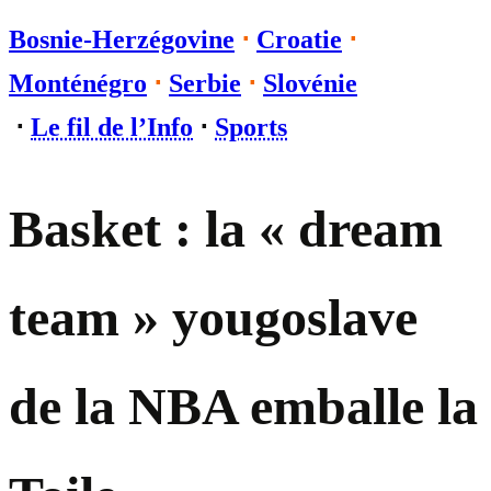
Bosnie-Herzégovine
⋅
Croatie
⋅
Monténégro
⋅
Serbie
⋅
Slovénie
⋅
Le fil de l’Info
⋅
Sports
Basket : la « dream
team » yougoslave
de la NBA emballe la