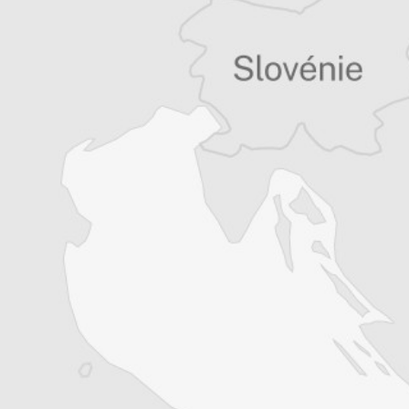
écrit principalement sur la littérature et la
musique.
Nikola Radić est doctorant en études
cinématographiques à l’Université de
Zurich. Critique de cinéma, écrivain et
traducteur, il a publié, dirigé et traduit
plusieurs ouvrages. En plus du cinéma, il
écrit principalement sur la littérature et la
musique.