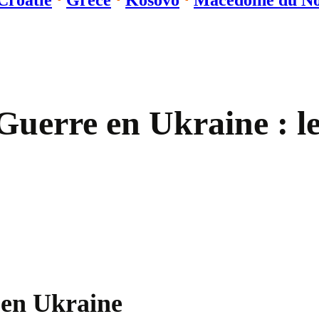
Croatie
⋅
Grèce
⋅
Kosovo
⋅
Macédoine du N
Guerre en Ukraine : l
 en Ukraine