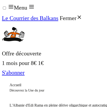
Aller
Menu
au
Le Courrier des Balkans
Fermer
contenu
Offre découverte
1 mois pour
8€
1€
S'abonner
Accueil
Découvrez la Une du jour
L'Albanie d'Edi Rama en pleine dérive oligarchique et autocrati