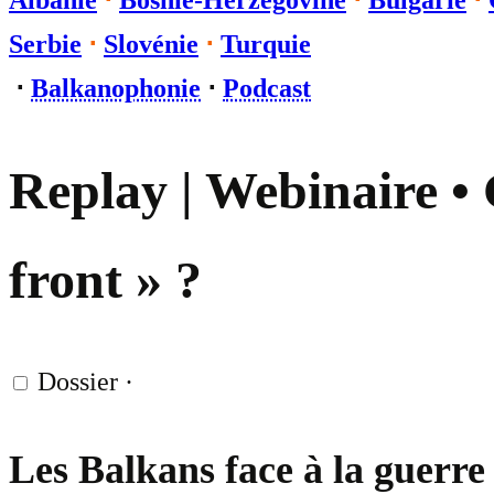
Albanie
⋅
Bosnie-Herzégovine
⋅
Bulgarie
⋅
Serbie
⋅
Slovénie
⋅
Turquie
⋅
Balkanophonie
⋅
Podcast
Replay | Webinaire • 
front » ?
Dossier
·
Les Balkans face à la guerre