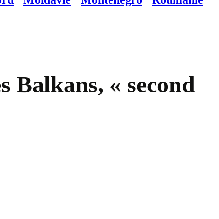
ord
⋅
Moldavie
⋅
Monténégro
⋅
Roumanie
⋅
es Balkans, « second