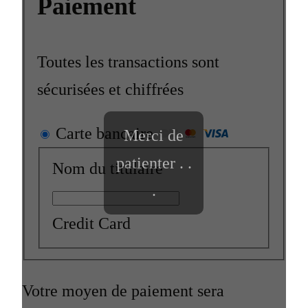
Paiement
Toutes les transactions sont
sécurisées et chiffrées
Carte bancaire
Merci de
patienter . .
Nom du titulaire
.
Credit Card
Votre moyen de paiement sera