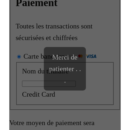
Paiement
Toutes les transactions sont
sécurisées et chiffrées
Carte bancaire
Merci de
patienter . .
Nom du titulaire
.
Credit Card
Votre moyen de paiement sera