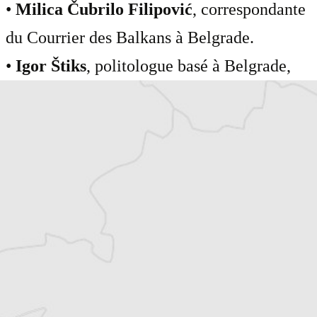
•
Milica Čubrilo Filipović
, correspondante
du Courrier des Balkans à Belgrade.
•
Igor Štiks
, politologue basé à Belgrade,
auteur (avec Srećko Horvat) de Welcome to
the Desert of Post-Socialism : Radical
Politics after Yugoslavia (Verso, Londres).
Un débat animé par
Simon Rico
, co-
rédacteur en chef du Courrier des Balkans.