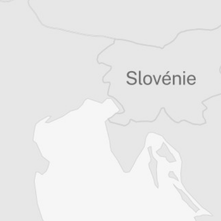
Simon Rico
Auteur⋅rice