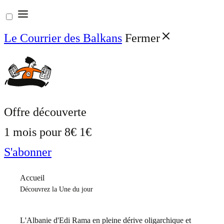
Aller
au
Le Courrier des Balkans
Fermer
contenu
Offre découverte
1 mois pour
8€
1€
S'abonner
Accueil
Découvrez la Une du jour
L'Albanie d'Edi Rama en pleine dérive oligarchique et