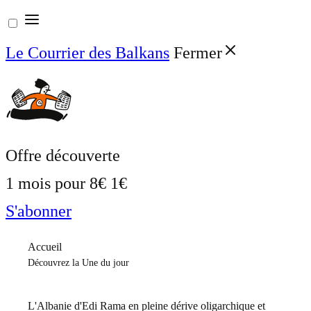
Aller
au
Le Courrier des Balkans
Fermer
contenu
Offre découverte
1 mois pour
8€
1€
S'abonner
Accueil
Découvrez la Une du jour
L'Albanie d'Edi Rama en pleine dérive oligarchique et