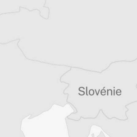
indépendant et co-rédacteur en chef du
Courrier des Balkans. Basé en Serbie depuis
2007, il suit les évolutions politiques,
sociales et environnementales des Balkans.
Tous nos articles de Danas